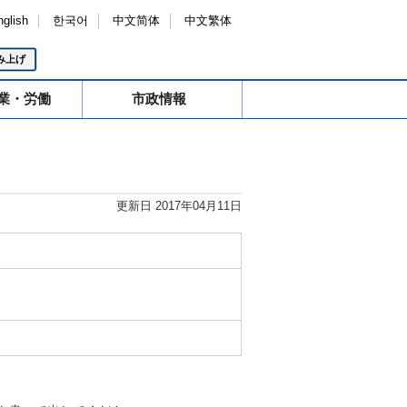
nglish
한국어
中文简体
中文繁体
み上げ
業・労働
市政情報
更新日 2017年04月11日