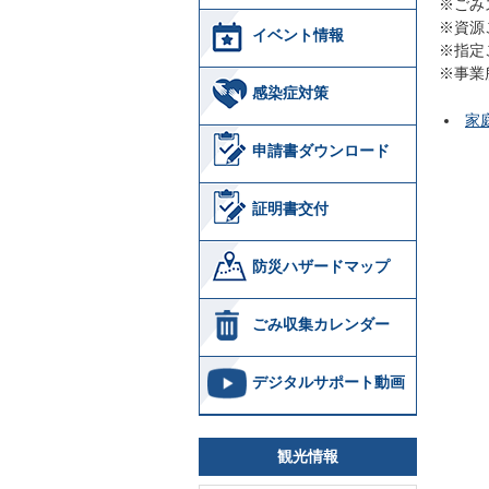
※ごみ
※資源
イベント情報
※指定
※事業
感染症対策
家
申請書ダウンロード
証明書交付
防災ハザードマップ
ごみ収集カレンダー
デジタルサポート動画
観光情報