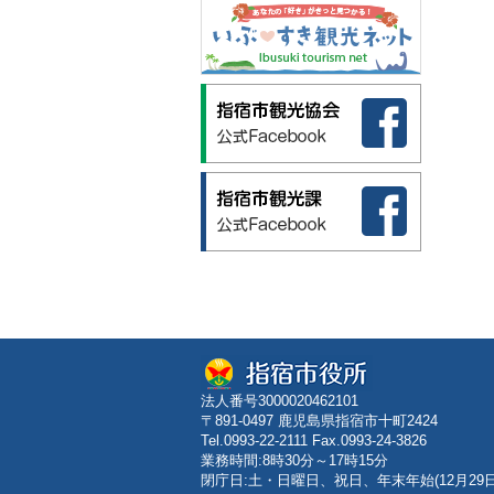
法人番号3000020462101
〒891-0497 鹿児島県指宿市十町2424
Tel.0993-22-2111 Fax.0993-24-3826
業務時間:8時30分～17時15分
閉庁日:土・日曜日、祝日、年末年始(12月29日