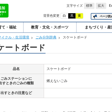
文字サイズ
標準
拡大
E
背景色変更
白
黒
黄
ページ読
育て・福祉
教育・文化・スポーツ
まちづくり・産
サイクル・生活環境
ごみ分別辞典
スケートボード
ケートボード
品名
スケートボード
ごみステーションに
燃えないごみ
出すときのごみの種類
出すときの注意など