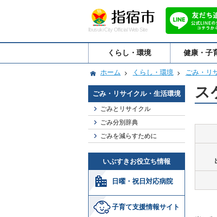
Ibusuki City Official Web Site
くらし・環境
健康・子
ホーム
くらし・環境
ごみ・リ
ス
ごみ・リサイクル・生活環境
ごみとリサイクル
ごみ分別辞典
ごみを減らすために
いぶすきお役立ち情報
日曜・祝日対応病院
子育て支援情報サイト