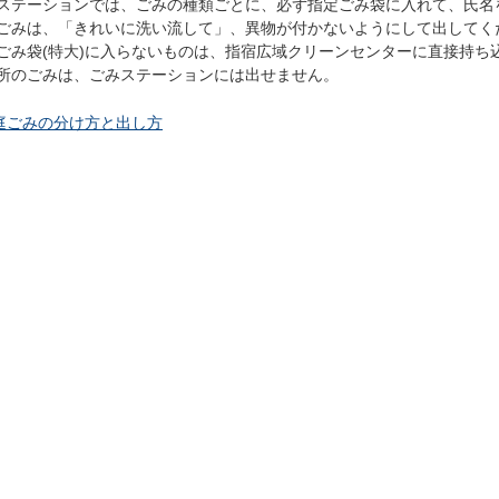
ステーションでは、ごみの種類ごとに、必ず指定ごみ袋に入れて、氏名
ごみは、「きれいに洗い流して」、異物が付かないようにして出してく
ごみ袋(特大)に入らないものは、指宿広域クリーンセンターに直接持ち
所のごみは、ごみステーションには出せません。
庭ごみの分け方と出し方