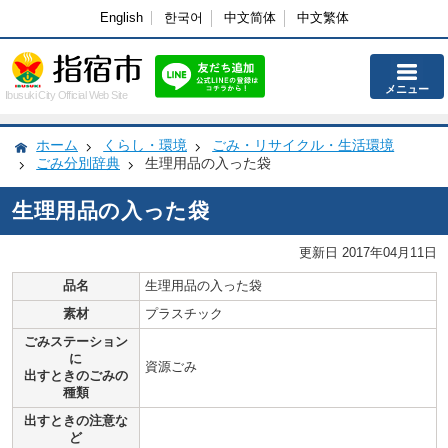
English
한국어
中文简体
中文繁体
メニュー
Ibusuki City Official Web Site
ホーム
くらし・環境
ごみ・リサイクル・生活環境
ごみ分別辞典
生理用品の入った袋
生理用品の入った袋
更新日 2017年04月11日
品名
生理用品の入った袋
素材
プラスチック
ごみステーション
に
資源ごみ
出すときのごみの
種類
出すときの注意な
ど