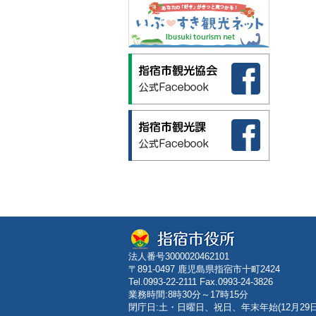
法人番号3000020462101
〒891-0497 鹿児島県指宿市十町2424
Tel.0993-22-2111 Fax.0993-24-3826
業務時間:8時30分～17時15分
閉庁日:土・日曜日、祝日、年末年始(12月29日