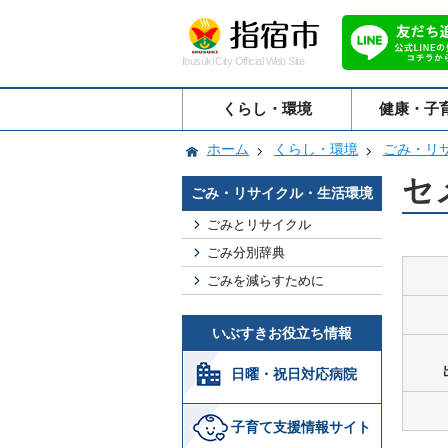
Ibusuki City Official Web Site
くらし・環境
健康・子
ホーム
くらし・環境
ごみ・リ
セ
ごみ・リサイクル・生活環境
ごみとリサイクル
ごみ分別辞典
ごみを減らすために
いぶすきお役立ち情報
日曜・祝日対応病院
子育て支援情報サイト