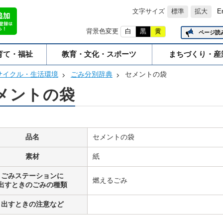
文字サイズ
標準
拡大
E
背景色変更
白
黒
黄
ページ読
育て・福祉
教育・文化・スポーツ
まちづくり・産
サイクル・生活環境
ごみ分別辞典
セメントの袋
メントの袋
品名
セメントの袋
素材
紙
ごみステーションに
燃えるごみ
出すときのごみの種類
出すときの注意など