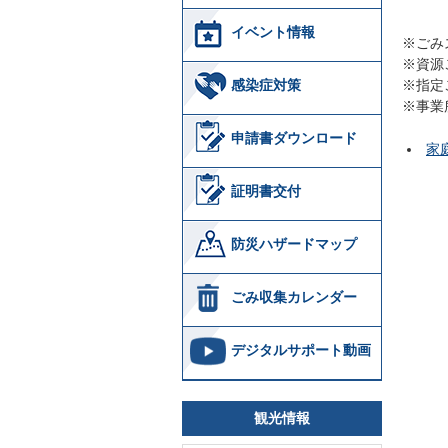
イベント情報
※ごみ
※資源
感染症対策
※指定
※事業
申請書ダウンロード
家
証明書交付
防災ハザードマップ
ごみ収集カレンダー
デジタルサポート動画
観光情報