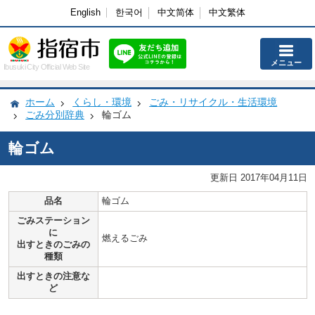
English
한국어
中文简体
中文繁体
メニュー
Ibusuki City Official Web Site
ホーム
くらし・環境
ごみ・リサイクル・生活環境
ごみ分別辞典
輪ゴム
輪ゴム
更新日 2017年04月11日
品名
輪ゴム
ごみステーション
に
燃えるごみ
出すときのごみの
種類
出すときの注意な
ど