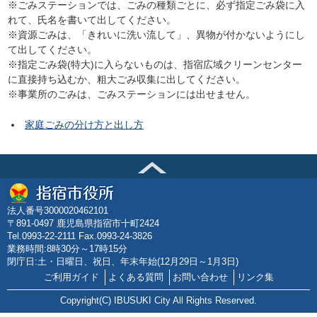
※ごみステーションでは、ごみの種類ごとに、必ず指定ごみ袋に入
れて、氏名を書いて出してください。
※資源ごみは、「きれいに洗い流して」、異物が付かないようにし
て出してください。
※指定ごみ袋(特大)に入らないものは、指宿広域クリーンセンター
に直接持ち込むか、粗大ごみ収集に出してください。
※事業所のごみは、ごみステーションには出せません。
家庭ごみの分け方と出し方
法人番号3000020462101
〒891-0497 鹿児島県指宿市十町2424
Tel.0993-22-2111 Fax.0993-24-3826
業務時間:8時30分～17時15分
閉庁日:土・日曜日、祝日、年末年始(12月29日～1月3日)
ご利用ガイド
よくある質問
お問い合わせ
リンク集
Copyright(C) IBUSUKI City All Rights Reserved.