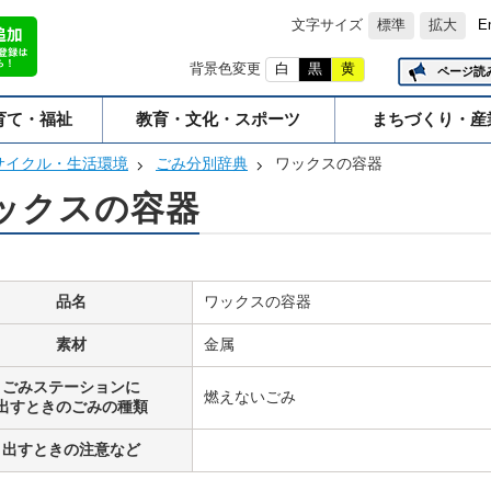
文字サイズ
標準
拡大
E
背景色変更
白
黒
黄
ページ読
育て・福祉
教育・文化・スポーツ
まちづくり・産
サイクル・生活環境
ごみ分別辞典
ワックスの容器
ックスの容器
品名
ワックスの容器
素材
金属
ごみステーションに
燃えないごみ
出すときのごみの種類
出すときの注意など