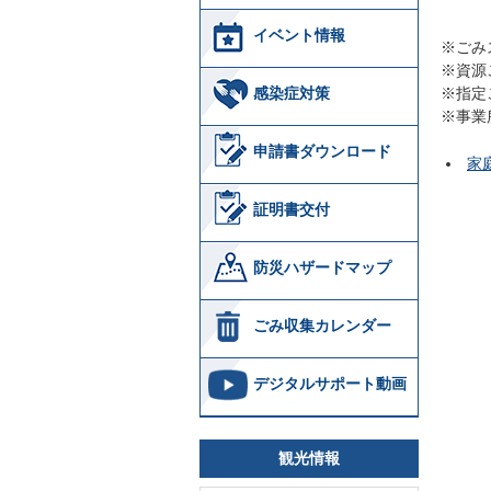
イベント情報
※ごみ
※資源
感染症対策
※指定
※事業
申請書ダウンロード
家
証明書交付
防災ハザードマップ
ごみ収集カレンダー
デジタルサポート動画
観光情報