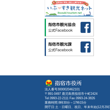
法人番号3000020462101
〒891-0497 鹿児島県指宿市十町2424
Tel.0993-22-2111 Fax.0993-24-3826
業務時間:8時30分～17時15分
閉庁日:土・日曜日、祝日、年末年始(12月29日