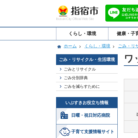
Ibusuki City Official Web Site
くらし・環境
健康・子
ホーム
くらし・環境
ごみ・リ
ワ
ごみ・リサイクル・生活環境
ごみとリサイクル
ごみ分別辞典
ごみを減らすために
いぶすきお役立ち情報
日曜・祝日対応病院
子育て支援情報サイト