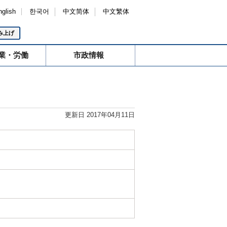
nglish
한국어
中文简体
中文繁体
み上げ
業・労働
市政情報
更新日 2017年04月11日