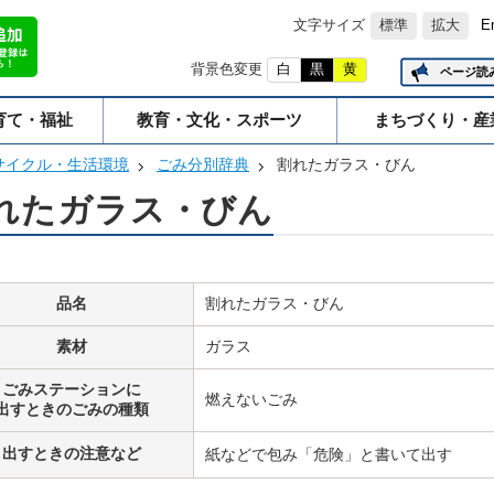
文字サイズ
標準
拡大
E
背景色変更
白
黒
黄
ページ読
育て・福祉
教育・文化・スポーツ
まちづくり・産
サイクル・生活環境
ごみ分別辞典
割れたガラス・びん
れたガラス・びん
品名
割れたガラス・びん
素材
ガラス
ごみステーションに
燃えないごみ
出すときのごみの種類
出すときの注意など
紙などで包み「危険」と書いて出す