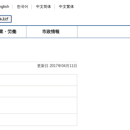
nglish
한국어
中文简体
中文繁体
み上げ
業・労働
市政情報
更新日 2017年04月11日