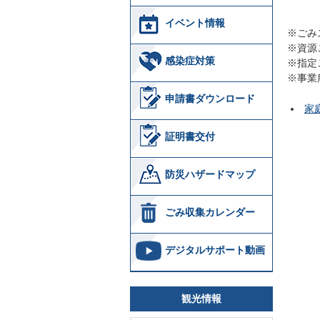
イベント情報
※ごみ
※資源
感染症対策
※指定
※事業
申請書ダウンロード
家
証明書交付
防災ハザードマップ
ごみ収集カレンダー
デジタルサポート動画
観光情報