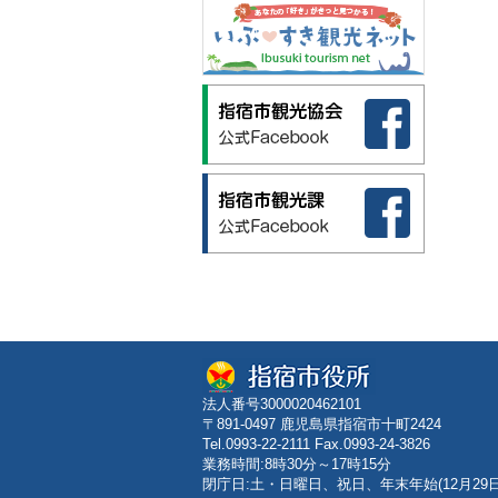
法人番号3000020462101
〒891-0497 鹿児島県指宿市十町2424
Tel.0993-22-2111 Fax.0993-24-3826
業務時間:8時30分～17時15分
閉庁日:土・日曜日、祝日、年末年始(12月29日