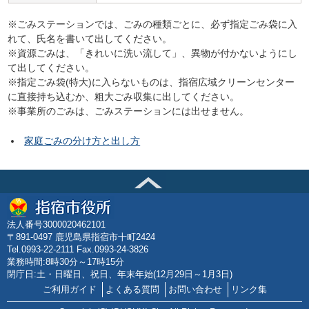
※ごみステーションでは、ごみの種類ごとに、必ず指定ごみ袋に入
れて、氏名を書いて出してください。
※資源ごみは、「きれいに洗い流して」、異物が付かないようにし
て出してください。
※指定ごみ袋(特大)に入らないものは、指宿広域クリーンセンター
に直接持ち込むか、粗大ごみ収集に出してください。
※事業所のごみは、ごみステーションには出せません。
家庭ごみの分け方と出し方
法人番号3000020462101
〒891-0497 鹿児島県指宿市十町2424
Tel.0993-22-2111 Fax.0993-24-3826
業務時間:8時30分～17時15分
閉庁日:土・日曜日、祝日、年末年始(12月29日～1月3日)
ご利用ガイド
よくある質問
お問い合わせ
リンク集