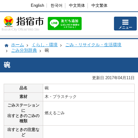
English
한국어
中文简体
中文繁体
メニュー
Ibusuki City Official Web Site
ホーム
くらし・環境
ごみ・リサイクル・生活環境
ごみ分別辞典
碗
碗
更新日 2017年04月11日
品名
碗
素材
木・プラスチック
ごみステーション
に
燃えるごみ
出すときのごみの
種類
出すときの注意な
ど