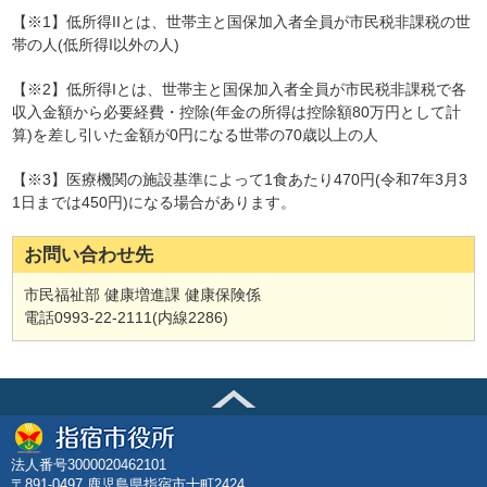
【※1】低所得IIとは、世帯主と国保加入者全員が市民税非課税の世
帯の人(低所得I以外の人
)
【※2】低所得Iとは、世帯主と国保加入者全員が市民税非課税で各
収入金額から必要経費・控除(年金の所得は控除額80万円として計
算)を差し引いた金額が0円になる世帯の70歳以上の人
【※3】医療機関の施設基準によって1食あたり470円(令和7年3月3
1日までは450円)になる場合があります。
お問い合わせ先
市民福祉部 健康増進課 健康保険係
電話0993-22-2111(内線2286)
法人番号3000020462101
〒891-0497 鹿児島県指宿市十町2424