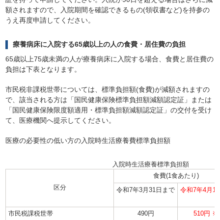
額されますので、入院期間を確認できるもの(領収書など)を持参の
うえ再度申請してください。
療養病床に入院する65歳以上の人の食費・居住費の負担
65歳以上75歳未満の人が療養病床に入院する場合、食費と居住費の
負担は下表となります。
市民税非課税世帯については、標準負担額(食費)が減額されますの
で、該当される方は「国民健康保険標準負担額減額認定証」または
「国民健康保険限度額適用・標準負担額減額認定証」の交付を受け
て、医療機関へ提示してください。
医療の必要性の低い方の入院時生活療養費標準負担額
入院時生活療養標準負担額
食費(1食あたり)
区分
令和7年3月31日まで
令和7年
4月1
市民税課税世帯
490円
510円 ※