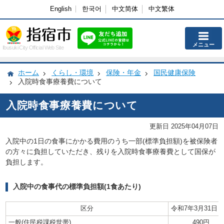
English
한국어
中文简体
中文繁体
メニュー
Ibusuki City Official Web Site
ホーム
くらし・環境
保険・年金
国民健康保険
入院時食事療養費について
入院時食事療養費について
更新日 2025年04月07日
入院中の1日の食事にかかる費用のうち一部(標準負担額)を被保険者
の方々に負担していただき、残りを入院時食事療養費として国保が
負担します。
入院中の食事代の標準負担額(1食あたり)
区分
令和7年3月31日
一般(住民税課税世帯)
490円