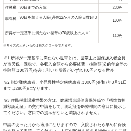
住民税
90日までの入院
230円
90日を超える入院(過去12か月の入院日数)※3
非課税
180円
所得が一定基準に満たない世帯の70歳以上の人※1
110円
※1 所得が一定基準に満たない世帯とは、世帯主と国保加入者全員
が市民税非課税で、各収入金額から必要経費・控除額(公的年金等の
控除額は80万円)を差し引いた所得がいずれも0円となる世帯
※2 指定難病患者、小児慢性特定疾病患者は300円(令和7年3月31日
までは280円)になります。
※3 住民税非課税世帯の方は、健康増進課健康保険係で「標準負担
減額認定証」の交付申請をして、認定証を医療機関の窓口に提示し
てください。窓口での提示がないと減額されません。
申請のあった月から適用になりますので、入院されたら早めに保険
証を持って申請してください。入院が90日を超える場合はさらに減