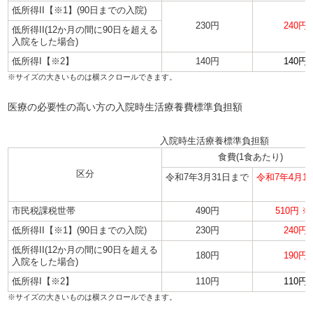
低所得II【※1】(90日までの入院)
230円
240円
低所得II(12か月の間に90日を超える
入院をした場合)
低所得I【※2】
140円
140円
医療の必要性の高い方の入院時生活療養費標準負担額
入院時生活療養標準負担額
食費(1食あたり)
区分
令和7年3月31日まで
令和7年
4月1
市民税課税世帯
490円
510円 ※
低所得II【※1】(90日までの入院)
230円
240円
低所得II(12か月の間に90日を超える
180円
190円
入院をした場合)
低所得I【※2】
110円
110円