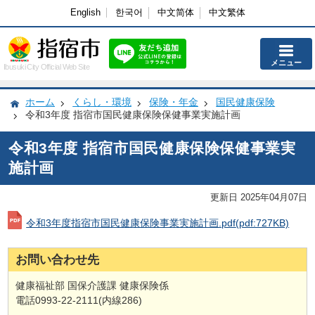
English
한국어
中文简体
中文繁体
メニュー
Ibusuki City Official Web Site
ホーム
くらし・環境
保険・年金
国民健康保険
令和3年度 指宿市国民健康保険保健事業実施計画
令和3年度 指宿市国民健康保険保健事業実
施計画
更新日 2025年04月07日
令和3年度指宿市国民健康保険事業実施計画.pdf
(pdf:727KB)
お問い合わせ先
健康福祉部 国保介護課 健康保険係
電話0993-22-2111(内線286)