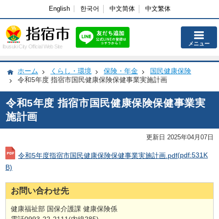
English
한국어
中文简体
中文繁体
メニュー
Ibusuki City Official Web Site
ホーム
くらし・環境
保険・年金
国民健康保険
令和5年度 指宿市国民健康保険保健事業実施計画
令和5年度 指宿市国民健康保険保健事業実
施計画
更新日 2025年04月07日
令和5年度指宿市国民健康保険保健事業実施計画.pdf
(pdf:531K
B)
お問い合わせ先
健康福祉部 国保介護課 健康保険係