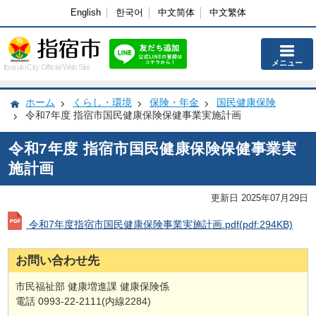
English
한국어
中文简体
中文繁体
メニュー
Ibusuki City Official Web Site
ホーム
くらし・環境
保険・年金
国民健康保険
令和7年度 指宿市国民健康保険保健事業実施計画
令和7年度 指宿市国民健康保険保健事業実
施計画
更新日 2025年07月29日
令和7年度指宿市国民健康保険事業実施計画.pdf
(pdf:294KB)
お問い合わせ先
市民福祉部 健康増進課 健康保険係
電話 0993-22-2111(内線2284)