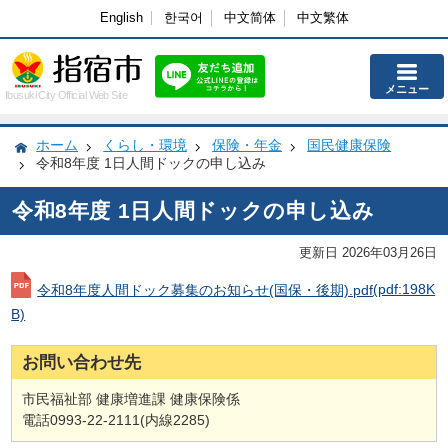
English
한국어
中文简体
中文繁体
メニュー
Ibusuki City Official Web Site
ホーム
くらし・環境
保険・年金
国民健康保険
令和8年度 1日人間ドックの申し込み
令和8年度 1日人間ドックの申し込み
更新日 2026年03月26日
令和8年度人間ドック募集のお知らせ(国保・後期).pdf
(pdf:198K
B)
お問い合わせ先
市民福祉部 健康増進課 健康保険係
電話0993-22-2111(内線2285)