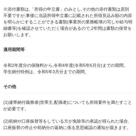
※添付書類は,「所得の申立書」のみとし,その他の添付書類は原則
不要ですが,事後に当該所得申立書に記載された所得見込み額の内容
を明らかにすることができる書類(事業所の業務帳簿の写しや給与明
細書等)を確認させていただく場合があるので,2年間は書類の保管を
お願いします。
適用期間等
令和2年度分の保険料から,令和4年度(令和5年6月分)までの期間。
学生納付特例は、令和5年3月分までの期間。
その他
(1)連帯納付義務者(世帯主,配偶者)についても所得要件を満たすこと
が必要です。
(2)前納や口座振替等をしている方が免除等の承認が得られた場合,
口座振替の停止や前納分の返納に係る意思確認の通知が届きます。