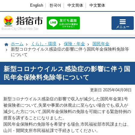
English
한국어
中文简体
中文繁体
メニュー
Ibusuki City Official Web Site
ホーム
くらし・環境
保険・年金
国民年金
新型コロナウイルス感染症の影響に伴う国民年金保険料免除等
について
新型コロナウイルス感染症の影響に伴う国
民年金保険料免除等について
更新日 2025年04月08日
新型コロナウイルス感染症の影響で収入が減少した国民年金第1号
被保険者について,失業や事業の休廃止に至らない場合でも,収入が
減少した方について,国民年金保険料の免除を可能にする緊急特例の
措置を講ずることになりました。
国民年金保険料の免除等を希望する場合,市民福祉部市民課または、
山川・開聞支所市民福祉課で手続きしてください。