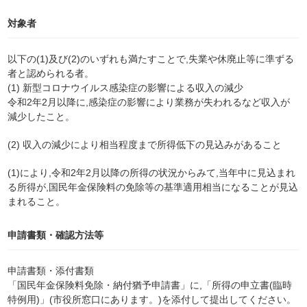
対象者
以下の(1)及び(2)のいずれも満たすことで,失業や休廃止等に準ずる
者と認められる者。
(1) 新型コロナウイルス感染症の影響による収入の減少
令和2年2月以降に,感染症の影響により業務が失われるなど収入が
減少したこと。
(2) 収入の減少により相当程度まで所得低下の見込みがあること
(1)により,令和2年2月以降の所得の状況からみて,当年中に見込まれ
る所得が,国民年金保険料の免除等の基準適用相当になることが見込
まれること。
申請書類・確認方法等
申請書類・添付書類
「国民年金保険料免除・納付猶予申請書」に,「所得の申立書(臨時
特例用)」(市役所窓口にあります。)を添付して提出してください。