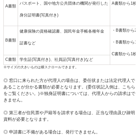
パスポート、国や地方公共団体の機関が発行した
A書類から1枚
A書類
身分証明書(写真付き)
・B書類から2
健康保険の資格確認書、国民年金手帳各種年金
B書類
・B書類から1
証書など
C書類から1枚
C書類
学生証(写真付き)、社員証(写真付き)など
◎ 窓口に来られた方が代理人の場合は、委任状または法定代理人で
あることが分かる書類が必要となります。(委任状記入例は、こちら
をご覧ください。)※独身証明書については、代理人からの請求はで
きません。
◎ 第三者が住民票や戸籍等を請求する場合は、正当な理由及び疎明
資料が必要となります。
◎ 申請書に不備がある場合は、発行できません。