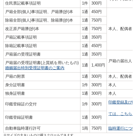
住民票記載事項証明
1件
300円
戸籍全部(個人)事項証明、戸籍謄(抄)本
1通
450円
除籍全部(個人)事項証明、除籍謄(抄)本
1通
750円
改正原戸籍謄(抄)本
1通
750円
本人、配偶者、
戸籍記載事項証明
1通
350円
除籍記載事項証明
1通
450円
戸籍届の受理証明書
1通
350円
戸籍の届出人
戸籍届の受理証明書(上質紙を用いたもの)
1通
1,400円
婚姻届出特別受理証明書のご案内
戸籍の附票
1通
300円
本人、配偶者、
身分証明書
1件
300円
本人
独身証明書
1通
300円
本人
印鑑登録及び
印鑑登録証の交付
1件
300円
ては、
こちら
印鑑登録証明書
1通
300円
自動車臨時運行許可
1両
750円
臨時運行につ