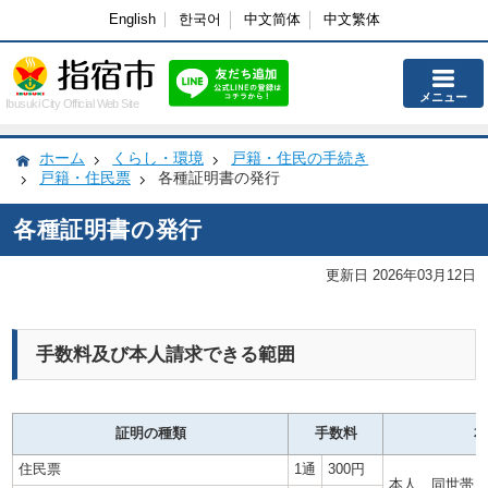
English
한국어
中文简体
中文繁体
メニュー
Ibusuki City Official Web Site
ホーム
くらし・環境
戸籍・住民の手続き
戸籍・住民票
各種証明書の発行
各種証明書の発行
更新日 2026年03月12日
手数料及び本人請求できる範囲
証明の種類
手数料
住民票
1通
300円
本人、同世帯員