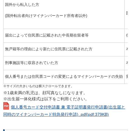
国外から転入した方
国
(国外転出者向けマイナンバーカード所有者以外)
届出によって住民票に記載された中長期在留者等
住
無戸籍等の理由により新たに住民票に記載された方
本
刑事施設等に収容されていた方
本
個人番号または住民票コードの変更によるマイナンバーカードの失効
変
※1歳未満の乳児は、顔写真なしになります。
※出生届一体化様式は以下をご利用ください。
個人番号カード交付申請書 兼 電子証明書発行申請書(出生届と
同時のマイナンバーカード特急発行申請) .pdf
(pdf:379KB)