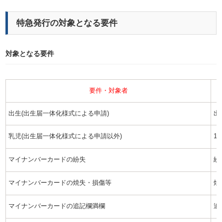
特急発行の対象となる要件
対象となる要件
要件・対象者
出生(出生届一体化様式による申請)
出
乳児(出生届一体化様式による申請以外)
1
マイナンバーカードの紛失
紛
マイナンバーカードの焼失・損傷等
焼
マイナンバーカードの追記欄満欄
追