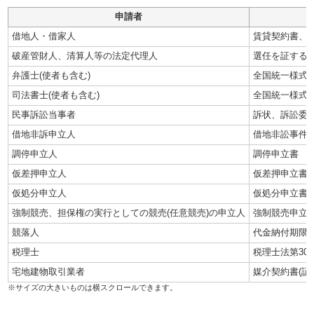
申請者
借地人・借家人
賃貸契約書、
破産管財人、清算人等の法定代理人
選任を証する
弁護士(使者も含む)
全国統一様式(
司法書士(使者も含む)
全国統一様式(
民事訴訟当事者
訴状、訴訟委
借地非訴申立人
借地非訟事件
調停申立人
調停申立書
仮差押申立人
仮差押申立書
仮処分申立人
仮処分申立書
強制競売、担保権の実行としての競売(任意競売)の申立人
強制競売申立
競落人
代金納付期限通
税理士
税理士法第30
宅地建物取引業者
媒介契約書(証