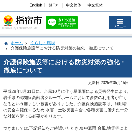
English
한국어
中文简体
中文繁体
メニュー
Ibusuki City Official Web Site
ホーム
くらし・環境
介護保険施設等における防災対策の強化・徹底について
介護保険施設等における防災対策の強化・
徹底について
更新日 2025年05月15日
平成28年8月31日に、台風10号に伴う暴風雨による災害発生により,
岩手県の認知症高齢者グループホームにおいて多数の利用者が亡く
なるという痛ましい被害がありました。介護保険施設等は、利用者
の安全を確保するため,水害・土砂災害を含む各種災害に備えた十分
な対策を講じる必要があります。
つきましては,下記通知をご確認いただき,集中豪雨,台風,地震等によ