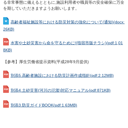
る非常事態に備えるとともに,施設利用者や職員等の安全確保に万全
を期していただきますようお願いします。
高齢者福祉施設等における防災対策の強化について(通知)
(docx:
26KB)
水害や土砂災害から命を守るために!(指宿市版チラシ)
(pdf:1,01
8KB)
【参考】厚生労働省提示資料(平成28年9月提供)
別添5.高齢者施設における防災計画作成指針
(pdf:2.12MB)
別添4.土砂災害(河川の氾濫)対応マニュアル
(pdf:871KB)
別添3.防災ガイドBOOK
(pdf:1.63MB)