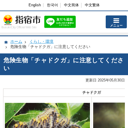
English
한국어
中文简体
中文繁体
メニュー
Ibusuki City Official Web Site
ホーム
くらし・環境
危険生物「チャドクガ」に注意してください
危険生物「チャドクガ」に注意してくださ
い
更新日 2025年05月30日
チャドクガ