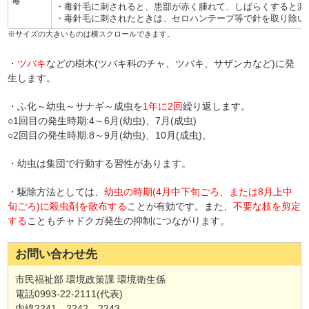
毒
・毒針毛に刺されると、患部が赤く腫れて、しばらくすると激
・毒針毛に刺されたときは、セロハンテープ等で針を取り除い
・
ツバキ
などの樹木(ツバキ科のチャ、ツバキ、サザンカなど)に発
生します。
・ふ化～幼虫～サナギ～成虫を
1年に2回
繰り返します。
○1回目の発生時期:4～6月(幼虫)、7月(成虫)
○2回目の発生時期:8～9月(幼虫)、10月(成虫)。
・幼虫は集団で行動する習性があります。
・駆除方法としては、
幼虫の時期(4月中下旬ごろ、または8月上中
旬ごろ)に殺虫剤を散布する
ことが有効です。また、
不要な枝を剪定
する
こともチャドクガ発生の抑制につながります。
お問い合わせ先
市民福祉部 環境政策課 環境衛生係
電話0993-22-2111(代表)
内線2241、2242、2243