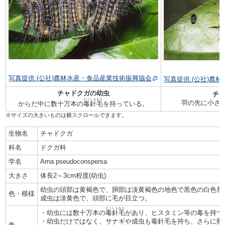
写真提供:(公社)農林水産・食品産業技術振興協会
写真提供:(公社)農
チャドクガの幼虫
チ
どくしんもう
羽の先に小さ
からだ中に数十万本の
毒針毛
を持っている。
生物名
チャドクガ
科名
ドクガ科
学名
Arna pseudoconspersa
大きさ
体長2～3cm程度(幼虫)
幼虫の頭部は黄褐色で、胴部は淡黄褐色の地色で黒色の白色長
色・模様
成虫は淡黄色で、頭部に毛が目立つ。
どくしんもう
・幼虫には数十万本の
毒針毛
があり、ヒスタミン等の毒を持つ
・幼虫だけではなく、サナギや成虫も毒針毛を持ち、さらに卵