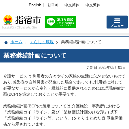
English
한국어
中文简体
中文繁体
メニュー
Ibusuki City Official Web Site
ホーム
くらし・環境
業務継続計画について
業務継続計画について
更新日 2025年05月01日
介護サービスは,利用者の方々やその家族の生活に欠かせないもので
あり,感染症や自然災害が発生した場合であっても,利用者に対して
必要なサービスが安定的・継続的に提供されるためには,業務継続計
画(BCP)を策定しておくことが重要です。
業務継続計画(BCP)の策定については,介護施設・事業所における
「業務継続ガイドライン」及び「業務継続計画のひな形」(以下,
「業務継続ガイドライン等」という。)をとりまとめた旨,厚生労働
省から示されています。