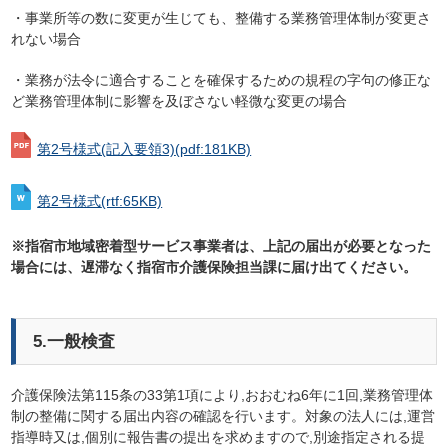
・事業所等の数に変更が生じても、整備する業務管理体制が変更さ
れない場合
・業務が法令に適合することを確保するための規程の字句の修正な
ど業務管理体制に影響を及ぼさない軽微な変更の場合
第2号様式(記入要領3)
(pdf:181KB)
第2号様式
(rtf:65KB)
※指宿市地域密着型サービス事業者は、上記の届出が必要となった
場合には、遅滞なく指宿市介護保険担当課に届け出てください。
5.一般検査
介護保険法第115条の33第1項により,おおむね6年に1回,業務管理体
制の整備に関する届出内容の確認を行います。対象の法人には,運営
指導時又は,個別に報告書の提出を求めますので,別途指定される提