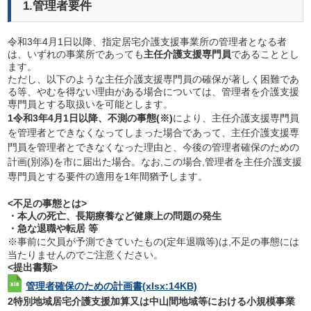
1.管理者要件
令和3年4月1日以降、指定居宅介護支援事業所の管理者となる者
は、いずれの事業所であっても
主任介護支援専門員
であることとし
ます。
ただし、以下のような主任介護支援専門員の確保が著しく困難であ
る等、やむを得ない理由がある場合については、管理者を介護支援
専門員とする取扱いを可能とします。
1令和3年4月1日以降、不測の事態(※)
により、主任介護支援専門員
を管理者とできなくなってしまった場合であって、主任介護支援専
門員を管理者とできなくなった理由と、今後の管理者確保のための
計画(別添)を市に届出た場合。なお,この場合,管理者を主任介護支援
専門員とする要件の適用を1年間猶予します。
<不足の事態とは>
・本人の死亡、長期療養など健康上の問題の発生
・急な退職や転居 等
※事前に欠員が予測できていたもの(定年退職等)は,不足の事態には
当たりませんのでご注意ください。
<提出書類>
管理者確保のための計画書
(xlsx:14KB)
2特別地域居宅介護支援加算又は中山間地域等における小規模事業