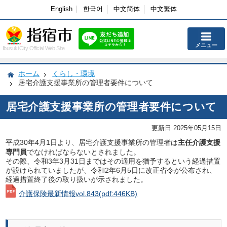
English
한국어
中文简体
中文繁体
メニュー
Ibusuki City Official Web Site
ホーム
くらし・環境
居宅介護支援事業所の管理者要件について
居宅介護支援事業所の管理者要件について
更新日 2025年05月15日
平成30年4月1日より、居宅介護支援事業所の管理者は
主任介護支援
専門員
でなければならないとされました。
その際、令和3年3月31日まではその適用を猶予するという経過措置
が設けられていましたが、令和2年6月5日に改正省令が公布され、
経過措置終了後の取り扱いが示されました。
介護保険最新情報vol.843
(pdf:446KB)