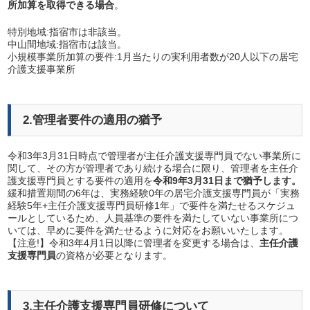
所加算を取得できる場合
。
特別地域:指宿市は非該当。
中山間地域:指宿市は該当。
小規模事業所加算の要件:1月当たりの実利用者数が20人以下の居宅
介護支援事業所
2.管理者要件の適用の猶予
令和3年3月31日時点で管理者が主任介護支援専門員でない事業所に
関して、その方が管理者であり続ける場合に限り、管理者を主任介
護支援専門員とする要件の適用を
令和9年3月31日まで猶予します。
緩和措置期間の6年は、実務経験0年の居宅介護支援専門員が「実務
経験5年+主任介護支援専門員研修1年」で要件を満たせるスケジュ
ールとしているため、人員基準の要件を満たしていない事業所につ
いては、早めに要件を満たせるように対応をお願いいたします。
【注意!】令和3年4月1日以降に管理者を変更する場合は、
主任介護
支援専門員
の資格が必要となります。
3.主任介護支援専門員研修について