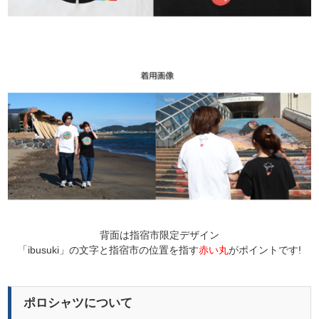
背面は指宿市限定デザイン
「ibusuki」
の文
字と
指宿市
の位置を指す
赤い丸
がポイントです!
ポロシャツについて