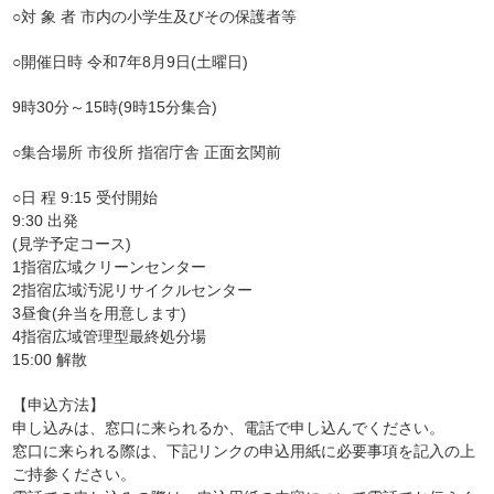
○対 象 者 市内の小学生及びその保護者等
○開催日時 令和7年8月9日(土曜日)
9時30分～15時(9時15分集合)
○集合場所 市役所 指宿庁舎 正面玄関前
○日 程 9:15 受付開始
9:30 出発
(見学予定コース)
1指宿広域クリーンセンター
2指宿広域汚泥リサイクルセンター
3昼食(弁当を用意します)
4指宿広域管理型最終処分場
15:00 解散
【申込方法】
申し込みは、窓口に来られるか、電話で申し込んでください。
窓口に来られる際は、下記リンクの申込用紙に必要事項を記入の上
ご持参ください。