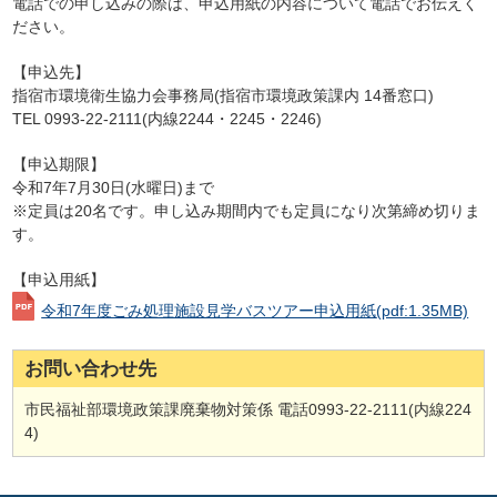
電話での申し込みの際は、申込用紙の内容について電話でお伝えく
ださい。
【申込先】
指宿市環境衛生協力会事務局(指宿市環境政策課内 14番窓口)
TEL 0993-22-2111(内線2244・2245・2246)
【申込期限】
令和7年7月30日(水曜日)まで
※定員は20名です。申し込み期間内でも定員になり次第締め切りま
す。
【申込用紙】
令和7年度ごみ処理施設見学バスツアー申込用紙
(pdf:1.35MB)
お問い合わせ先
市民福祉部環境政策課廃棄物対策係 電話0993-22-2111(内線224
4)