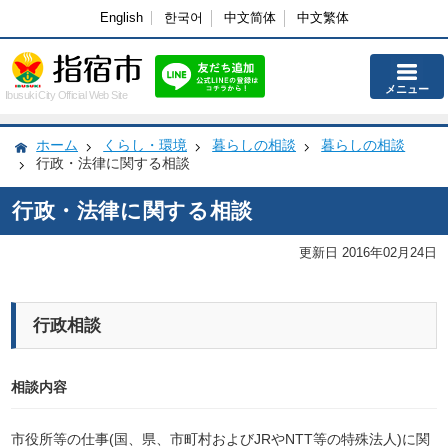
English
한국어
中文简体
中文繁体
メニュー
Ibusuki City Official Web Site
ホーム
くらし・環境
暮らしの相談
暮らしの相談
行政・法律に関する相談
行政・法律に関する相談
更新日 2016年02月24日
行政相談
相談内容
市役所等の仕事(国、県、市町村およびJRやNTT等の特殊法人)に関