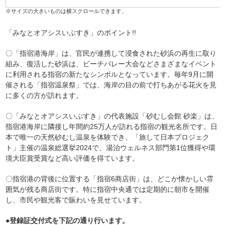
「みなとオアシスいぶすき」のポイント!!
〇「指宿港海岸」は、官民が連携して浸食された砂浜の再生に取り
組み、復活した砂浜は、ビーチバレー大会などさまざまなイベント
に利用される指宿の新たなシンボルとなっています。毎年9月に開
催される「指宿温泉祭」では、海岸の目の前で打ちあがる花火を見
に多くの方が訪れます。
〇「みなとオアシスいぶすき」の代表施設「砂むし会館 砂楽」は、
指宿港海岸に隣接し年間約25万人が訪れる指宿の観光名所です。日
本で唯一の天然砂むし温泉を体験でき、「旅して日本プロジェク
ト」主催の温泉総選挙2024で、湯治ウェルネス部門第1位獲得や環
境大臣賞受賞など高い評価を得ています。
〇指宿港の背後に位置する「指宿6商店街」は、どこか懐かしい雰
囲気が残る商店街です。特に指宿中央通では定期的に朝市を開催
し、市民や観光客で賑わいを見せています。
●登録証交付式を下記の通り行います。