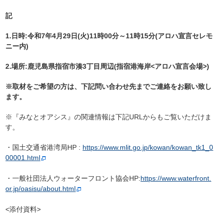
記
1.日時:令和7年4月29日(火)11時00分～11時15分(アロハ宣言セレモ
ニー内)
2.場所:鹿児島県指宿市湊3丁目周辺(指宿港海岸<アロハ宣言会場>)
※取材をご希望の方は、下記問い合わせ先までご連絡をお願い致し
ます。
※『みなとオアシス』の関連情報は下記URLからもご覧いただけま
す。
・
国土交通省港湾局
HP :
https://www.mlit.go.jp/kowan/kowan_tk1_0
00001.html
・
一般社団法人ウォーターフロント協会
HP:
https://www.waterfront.
or.jp/oasisu/about.html
<添付資料>