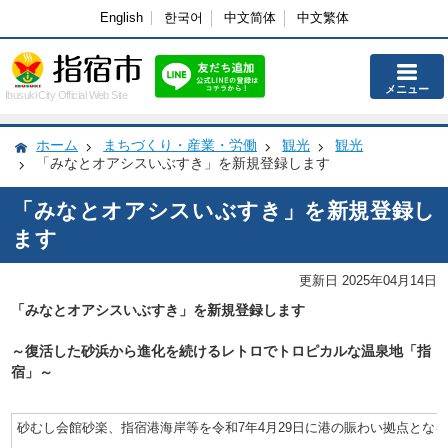
English
한국어
中文简体
中文繁体
メニュー
Ibusuki City Official Web Site
ホーム
まちづくり・産業・労働
観光
観光
「みなとオアシスいぶすき」を新規登録します
「みなとオアシスいぶすき」を新規登録し
ます
更新日 2025年04月14日
「みなとオアシスいぶすき」を新規登録します
～復活した砂浜から進化を続けるレトロでトロピカルな温泉地「指
宿」～
砂むし会館砂楽、指宿港海岸等を令和7年4月29
日
に
港の賑わい拠点
とな