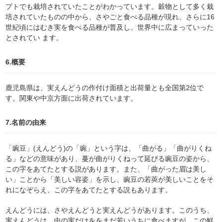
プトでも栽培されていたことがわかっています。穀物として多く栽
培されていたものの中から、さやごと食べる品種が現れ、さらに16
世紀頃にはむき実を食べる品種が普及し、世界中に広まっていった
とされてい ます。
6.概要
鹿児島県は、実えんどうの作付け面積と出荷量とも全国第2位で
す。関東や中京方面に出荷されています。
7.名前の由来
「豌豆」(えんどう)の「豌」という字は、「曲がる」「曲がりくね
る」などの意味があり、蔓が曲がりくねって延びる豌豆の姿から、
この字をあてたとする説があります。また、「曲がった眉は美し
い」ことから「美しい容姿」を示し、豌豆の若莢が美しいことをそ
れになぞらえ、この字をあてたとする説もあります。
えんどうには、さやえんどうと実えんどうがあります。このうち、
実えんどうは、中の実だけををまだ若いうちに食べますが、この鮮