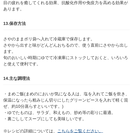
目の疲れを癒してくれる効果、抗酸化作用や免疫力を高める効果が
あります。
13.保存方法
さやのままポリ袋へ入れて冷蔵庫で保存します。
さやから出すと味がどんどんおちるので、使う直前にさやから出し
ます。
旬のおいしい時期にゆでて冷凍庫にストックしておくと、いろいろ
と使えて便利です。
14.主な調理法
・まめご飯(まめのにおいが気になる人は、塩を入れてご飯を炊き、
保温になったら粗みじん切りにしたグリーンピースを入れて軽く混
ぜ、約10分蒸らすといいです。)
・ゆでたものは、サラダ、和えもの、炒め等の彩りに最適。
・裏ごししてスープにしても美味しいです。
※レシピの詳細については、
こちらをご覧ください。