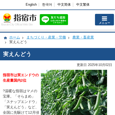
English
한국어
中文简体
中文繁体
メニュー
Ibusuki City Official Web Site
ホーム
まちづくり・産業・労働
農業・畜産業
実えんどう
実えんどう
更新日 2025年10月02日
指宿市は実エンドウの
生産量国内2位
?温暖な指宿はマメの
宝庫。「そらまめ」
「スナップエンドウ」
「実えんどう」など、
全国に先駆けて12月頃