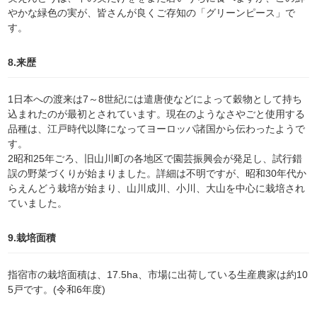
やかな緑色の実が、皆さんが良くご存知の「グリーンピース」で
す。
8.来歴
1日本への渡来は7～8世紀には遣唐使などによって穀物として持ち
込まれたのが最初とされています。現在のようなさやごと使用する
品種は、江戸時代以降になってヨーロッパ諸国から伝わったようで
す。
2昭和25年ごろ、旧山川町の各地区で園芸振興会が発足し、試行錯
誤の野菜づくりが始まりました。詳細は不明ですが、昭和30年代か
らえんどう栽培が始まり、山川成川、小川、大山を中心に栽培され
ていました。
9.栽培面積
指宿市の栽培面積は、17.5ha、市場に出荷している生産農家は約10
5戸です。(令和6年度)