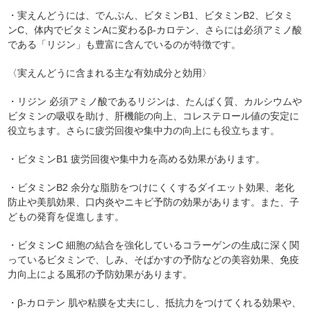
・実えんどうには、でんぷん、ビタミンB1、ビタミンB2、ビタミ
ンC、体内でビタミンAに変わるβ‐カロテン、さらには必須アミノ酸
である「リジン」も豊富に含んでいるのが特徴です。
〈実えんどうに含まれる主な有効成分と効用〉
・リジン 必須アミノ酸であるリジンは、たんぱく質、カルシウムや
ビタミンの吸収を助け、肝機能の向上、コレステロール値の安定に
役立ちます。さらに疲労回復や集中力の向上にも役立ちます。
・ビタミンB1 疲労回復や集中力を高める効果があります。
・ビタミンB2 余分な脂肪をつけにくくするダイエット効果、老化
防止や美肌効果、口内炎やニキビ予防の効果があります。また、子
どもの発育を促進します。
・ビタミンC 細胞の結合を強化しているコラーゲンの生成に深く関
っているビタミンで、しみ、そばかすの予防などの美容効果、免疫
力向上による風邪の予防効果があります。
・β‐カロテン 肌や粘膜を丈夫にし、抵抗力をつけてくれる効果や、