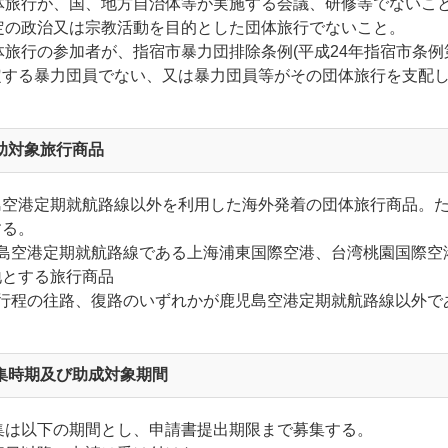
団体旅行が、国、地方自治体等が実施する会議、研修等でないこ
特定の政治又は宗教活動を目的とした団体旅行でないこと。
団体旅行の参加者が、指宿市暴力団排除条例(平成24年指宿市条例第
定する暴力団員でない、又は暴力団員等がその団体旅行を支配
助対象旅行商品
島空港定期就航路線以外を利用した海外発着の団体旅行商品。
する。
児島空港定期就航路線である上海浦東国際空港、台湾桃園国際空
地とする旅行商品
行行程の往路、復路のいずれかが鹿児島空港定期就航路線以外で
集時期及び助成対象期間
募集は以下の期間とし、申請書提出期限まで募集する。