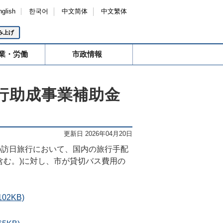
nglish
한국어
中文简体
中文繁体
み上げ
業・労働
市政情報
行助成事業補助金
更新日 2026年04月20日
の訪日旅行において、国内の旅行手配
含む。)に対し、市が貸切バス費用の
:102KB)