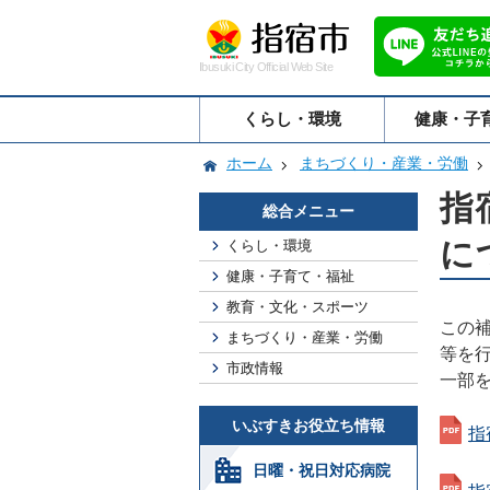
Ibusuki City Official Web Site
くらし・環境
健康・子
ホーム
まちづくり・産業・労働
指
総合メニュー
に
くらし・環境
健康・子育て・福祉
教育・文化・スポーツ
この
まちづくり・産業・労働
等を
市政情報
一部
いぶすきお役立ち情報
指
日曜・祝日対応病院