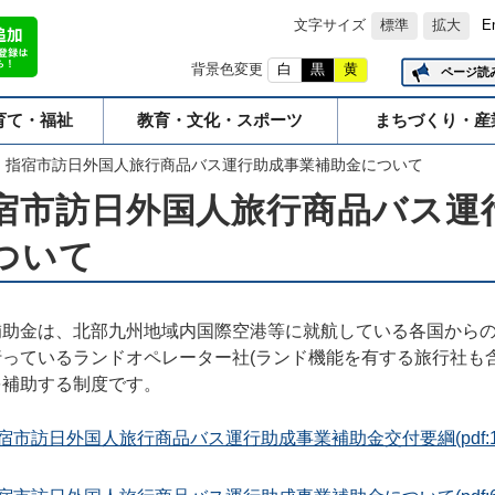
文字サイズ
標準
拡大
E
背景色変更
白
黒
黄
ページ読
育て・福祉
教育・文化・スポーツ
まちづくり・産
指宿市訪日外国人旅行商品バス運行助成事業補助金について
宿市訪日外国人旅行商品バス運
ついて
補助金は、北部九州地域内国際空港等に就航している各国から
行っているランドオペレーター社(ランド機能を有する旅行社も
を補助する制度です。
宿市訪日外国人旅行商品バス運行助成事業補助金交付要綱
(pdf