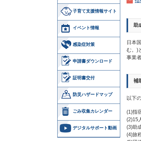
指
子育て支援情報サイト
助
イベント情報
日本
感染症対策
む。
事業
申請書ダウンロード
証明書交付
補
防災ハザードマップ
以下
ごみ収集カレンダー
(1)
(2)
(3)
デジタルサポート動画
(4)