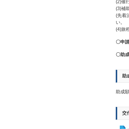
(2)
(3)
(先
い。
(4)
〇申請
〇助成
助
助成
交