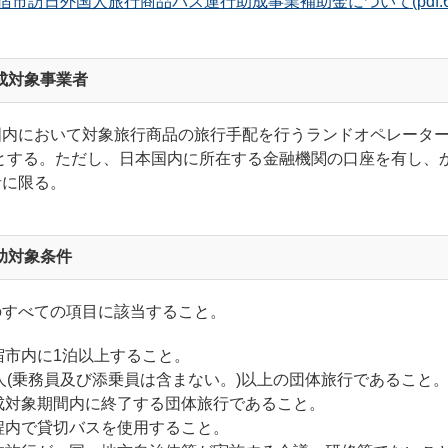
宿市訪日外国人旅行商品バス運行助成事業補助金について
(pdf
成対象事業者
国内において対象旅行商品の旅行手配を行うランドオペレーター
)とする。ただし、日本国内に所在する金融機関の口座を有し、
者に限る。
助対象条件
のすべての項目に該当すること
。
指宿市内に1泊以上すること。
15人(乗務員及び添乗員は含まない。)以上の団体旅行であること
助成対象期間内に終了する団体旅行であること。
旅程内で貸切バスを使用すること。