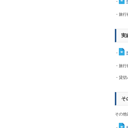
・
・旅行
実
・
・旅行
・貸切
そ
その他
・