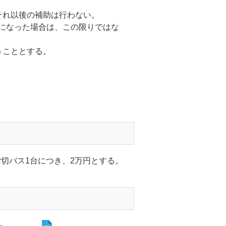
それ以後の補助は行わな
い。
止になった場合は、この限り
ではな
うこととする。
切バス1台につき、2万円とする。