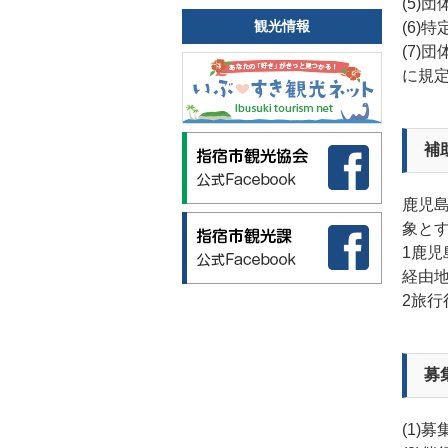
(5)
観光情報
(6)
(7)
に規
補
鹿児
象と
1鹿
経由
2旅
募
(1)