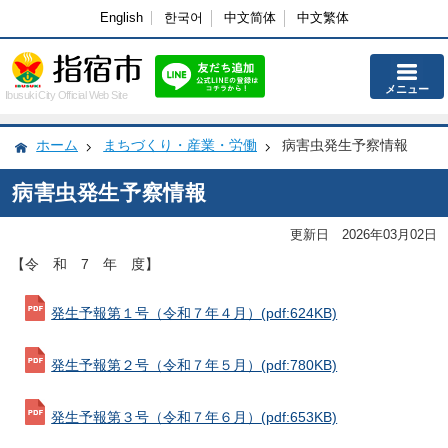
English
한국어
中文简体
中文繁体
メニュー
Ibusuki City Official Web Site
ホーム
まちづくり・産業・労働
病害虫発生予察情報
病害虫発生予察情報
更新日 2026年03月02日
【令 和 7 年 度】
発生予報第１号（令和７年４月）
(pdf:624KB)
発生予報第２号（令和７年５月）
(pdf:780KB)
発生予報第３号（令和７年６月）
(pdf:653KB)