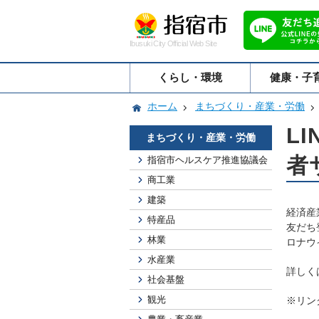
Ibusuki City Official Web Site
くらし・環境
健康・子
ホーム
まちづくり・産業・労働
L
まちづくり・産業・労働
者
指宿市ヘルスケア推進協議会
商工業
建築
経済産
特産品
友だち
林業
ロナウ
水産業
詳しく
社会基盤
観光
※リン