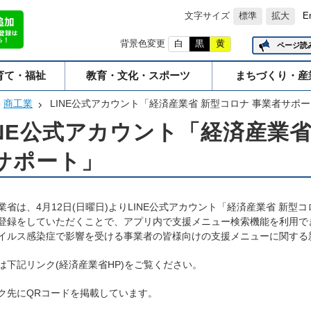
文字サイズ
標準
拡大
E
背景色変更
白
黒
黄
ページ読
育て・福祉
教育・文化・スポーツ
まちづくり・産
商工業
LINE公式アカウント「経済産業省 新型コロナ 事業者サポ
INE公式アカウント「経済産業省
サポート」
業省は、4月12日(日曜日)よりLINE公式アカウント「経済産業省 新型
登録をしていただくことで、アプリ内で支援メニュー検索機能を利用で
イルス感染症で影響を受ける事業者の皆様向けの支援メニューに関する
は下記リンク(経済産業省HP)をご覧ください。
ク先にQRコードを掲載しています。