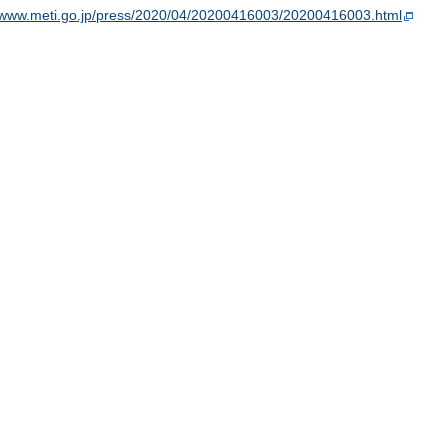
//www.meti.go.jp/press/2020/04/20200416003/20200416003.html