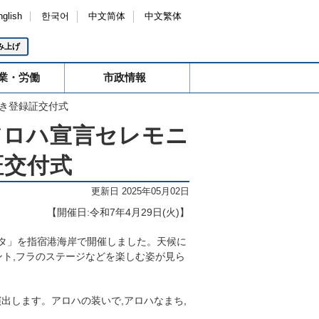
nglish
한국어
中文简体
中文繁体
み上げ
業・労働
市政情報
すき登録証交付式
アロハ宣言セレモニ
証交付式
更新日 2025年05月02日
【開催日:令和7年4
月
29
日
(
火
)
】
タ」を指宿港海岸で開催しました。天候に
ント,フラのステージなどを楽しむ姿が見ら
出します。アロハの装いで,アロハなまち,