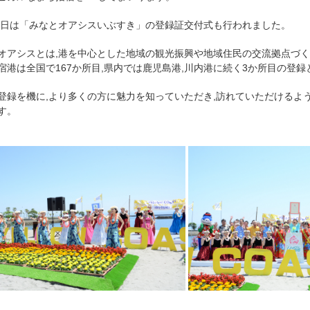
同日は「みなとオアシスいぶすき」の登録証交付式も行われました。
オアシスとは,港を中心とした地域の観光振興や地域住民の交流拠点づ
宿港は全国で
167
か所目,県内では鹿児島港,川内港に続く3か所目の登録
登録を機に,より多くの方に魅力を知っていただき,訪れていただけるよ
す。