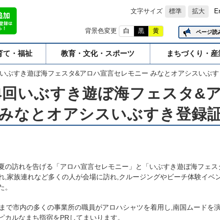
文字サイズ
標準
拡大
E
背景色変更
白
黒
黄
ページ読
育て・福祉
教育・文化・スポーツ
まちづくり・産
回いぶすき遊ぼ海フェスタ&アロハ宣言セレモニー みなとオアシスいぶ
4回いぶすき遊ぼ海フェスタ&
 みなとオアシスいぶすき登録
夏の訪れを告げる「アロハ宣言セレモニー」と「いぶすき遊ぼ海フェス
れ,家族連れなど多くの人が会場に訪れ,クルージングやビーチ体験イベ
た。
まで市内の多くの事業所の職員がアロハシャツを着用し,南国ムードを演
ピカルなまち指宿をPRしてまいります。