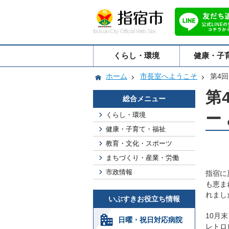
Ibusuki City Official Web Site
くらし・環境
健康・子
ホーム
市長室へようこそ
第4
第
総合メニュー
ー
くらし・環境
健康・子育て・福祉
教育・文化・スポーツ
まちづくり・産業・労働
市政情報
指宿に
も恵ま
れまし
いぶすきお役立ち情報
10
月末
日曜・祝日対応病院
レトロ