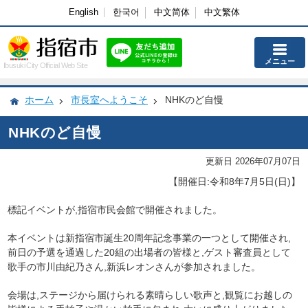
English
한국어
中文简体
中文繁体
メニュー
Ibusuki City Official Web Site
ホーム
市長室へようこそ
NHKのど自慢
NHKのど自慢
更新日 2026年07月07日
【開催日:令和8年7月5日(日)】
標記イベントが,指宿市民会館で開催されました。
本イベントは新指宿市誕生20周年記念事業の一つとして開催され,
前日の予選を通過した20組の出場者の皆様と,ゲスト審査員として
歌手の市川由紀乃さん,新浜レオンさんが参加されました。
会場は,ステージから届けられる素晴らしい歌声と,観覧にお越しの