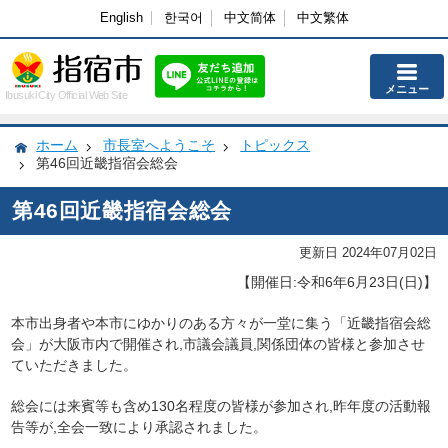
English
한국어
中文简体
中文繁体
メニュー
Ibusuki City Official Web Site
ホーム
市長室へようこそ
トピックス
第46回近畿指宿会総会
第46回近畿指宿会総会
更新日 2024年07月02日
【開催日:令和6年6
月
23
日
(
日
)
】
本市出身者や本市にゆかりのある方々が一堂に集う「近畿指宿会総
会」が大阪市内で開催され,市議会議員,関係団体の皆様と参加させ
ていただきました。
総会には来賓等も含め
130
名程度の皆様が参加され,昨年度の活動報
告等が,全会一致により承認されました。