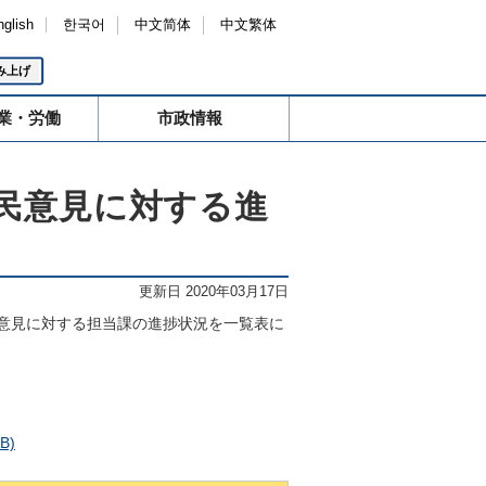
nglish
한국어
中文简体
中文繁体
み上げ
業・労働
市政情報
民意見に対する進
更新日 2020年03月17日
意見に対する担当課の進捗状況を一覧表に
KB)