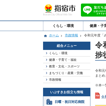
Ibusuki City Official Web Site
くらし・環境
健康・子
ホーム
市政情報
令和元年度「
令
総合メニュー
捗
くらし・環境
健康・子育て・福祉
教育・文化・スポーツ
令和元
まちづくり・産業・労働
まとめ
市政情報
※本一
いぶすきお役立ち情報
令
日曜・祝日対応病院