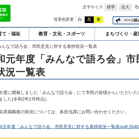
文字サイズ
標準
拡大
E
背景色変更
白
黒
黄
ページ読
育て・福祉
教育・文化・スポーツ
まちづくり・産
みんなで語ろ会」市民意見に対する進捗状況一覧表
和元年度「みんなで語ろ会」市
状況一覧表
年度に開催しました「みんなで語ろ会」にて市民の皆様からいただいた
ました(令和2年2月時点)。
覧表掲載後の状況については、各担当課にお問い合わせください。
和元年度「みんなで語ろ会」市民意見に対する進捗状況一覧表
(pdf:264