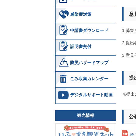
意
感染症対策
申請書ダウンロード
1.募集
2.提出
証明書交付
3.意見
防災ハザードマップ
提
ごみ収集カレンダー
※提出
デジタルサポート動画
観光情報
公
第