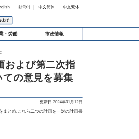
nglish
한국어
中文简体
中文繁体
み上げ
業・労働
市政情報
た
価および第二次指
いての意見を募集
更新日 2024年01月12日
をまとめ,これら二つの計画を一対の計画書