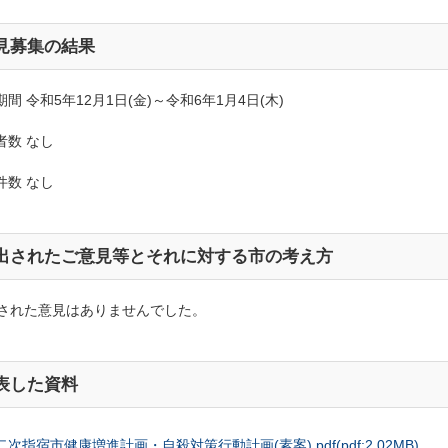
見募集の結果
期間 令和5年12月1日(金)～令和6年1月4日(木)
者数 なし
件数 なし
出されたご意見等とそれに対する市の考え方
された意見はありませんでした。
表した資料
二次指宿市健康増進計画・自殺対策行動計画(素案).pdf
(pdf:2.02MB)