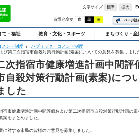
文字サイズ
標準
拡大
E
背景色変更
白
黒
黄
ページ読
育て・福祉
教育・文化・スポーツ
まちづくり・産
コメント制度
パブリック・コメント制度
よび第二次指宿市自殺対策行動計画(素案)についての意見を募集しまし
二次指宿市健康増進計画中間評
市自殺対策行動計画(素案)につ
ました
指宿市健康増進計画中間評価および第二次指宿市自殺対策行動計画の案
素案をまとめました。
案に対する市民の皆様のご意見を募集しました。