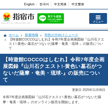
English
한국어
中文简体
中文繁体
メニュー
Ibusuki City Official Web Site
ホーム
新着情報
市民の方向けニュース
【時遊館COCCOはしむれ】令和7年度企画展図録『山川石クエ
スト!-黄色い墓石がつないだ薩摩・奄美・琉球-』の販売につい
て
【時遊館COCCOはしむれ】令和7年度企画
展図録『山川石クエスト!-黄色い墓石がつ
ないだ薩摩・奄美・琉球-』の販売につい
て
更新日 2025年11月06日
令和7年度企画展図録『山川石クエスト!-黄色い墓石がつないだ薩
摩・奄美・琉球-』のオンライン販売を開始します。