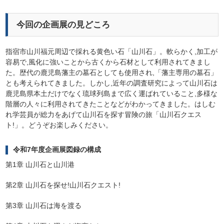
今回の企画展の見どころ
指宿市山川福元周辺で採れる黄色い石「山川石」。軟らかく,加工が
容易で,風化に強いことから古くから石材として利用されてきまし
た。歴代の鹿児島藩主の墓石としても使用され,「藩主専用の墓石」
とも考えられてきました。しかし,近年の調査研究によって山川石は
鹿児島県本土だけでなく琉球列島まで広く運ばれていること,多様な
階層の人々に利用されてきたことなどがわかってきました。はしむ
れ学芸員が総力をあげて山川石を探す冒険の旅「山川石クエス
ト!」。どうぞお楽しみください。
令和7年度企画展図録の構成
第1章 山川石と山川港
第2章 山川石を探せ!山川石クエスト!
第3章 山川石は海を渡る