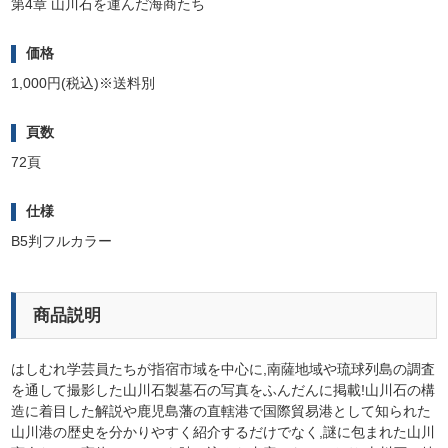
第4章 山川石を運んだ海商たち
価
格
1,000円(税込)※送料別
頁
数
72頁
仕
様
B5判フルカラー
商品説明
はしむれ学芸員たちが指宿市域を中心に,南薩地域や琉球列島の調査
を通して撮影した山川石製墓石の写真をふんだんに掲載!山川石の構
造に着目した解説や鹿児島藩の直轄港で国際貿易港として知られた
山川港の歴史を分かりやすく紹介するだけでなく,謎に包まれた山川