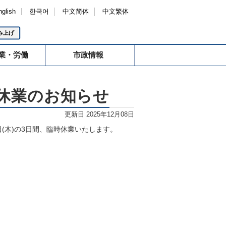
nglish
한국어
中文简体
中文繁体
み上げ
業・労働
市政情報
休業のお知らせ
更新日 2025年12月08日
日(木)の3日間、臨時休業いたします。