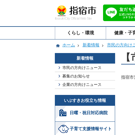
Ibusuki City Official Web Site
くらし・環境
健康・子
ホーム
新着情報
市民の方向け
【
新着情報
市民の方向けニュース
募集のお知らせ
指宿市
企業の方向けニュース
いぶすきお役立ち情報
日曜・祝日対応病院
子育て支援情報サイト