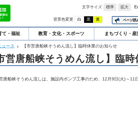
文字サイズ
標準
拡大
E
背景色変更
白
黒
黄
ページ読
育て・福祉
教育・文化・スポーツ
まちづくり・産
ニュース
【市営唐船峡そうめん流し】臨時休業のお知らせ
市営唐船峡そうめん流し】臨時
営唐船峡そうめん流しは、施設内ポンプ工事のため、12月9日(火)～11