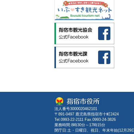
法人番号3000020462101
〒891-0497 鹿児島県指宿市十町2424
Tel.0993-22-2111 Fax.0993-24-3826
業務時間:8時30分～17時15分
閉庁日:土・日曜日、祝日、年末年始(12月29日