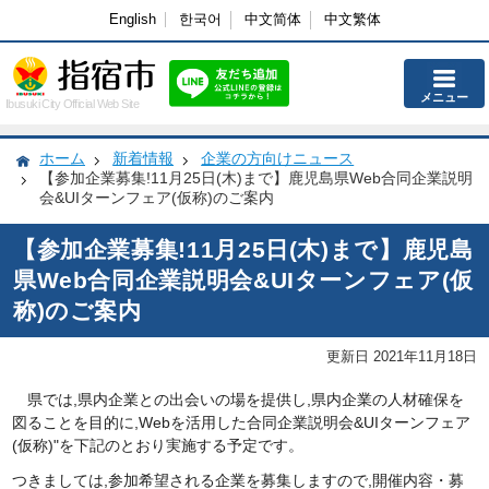
English
한국어
中文简体
中文繁体
メニュー
Ibusuki City Official Web Site
ホーム
新着情報
企業の方向けニュース
【参加企業募集!11月25日(木)まで】鹿児島県Web合同企業説明
会&UIターンフェア(仮称)のご案内
【参加企業募集!11月25日(木)まで】鹿児島
県Web合同企業説明会&UIターンフェア(仮
称)のご案内
更新日 2021年11月18日
県
では,県内企業との出会いの場を提供し,県内企業の人材確保を
図ることを目的に,Webを活用した合同企業説明会&UIターンフェア
(仮称)"を下記のとおり実施する予定です。
つきましては,参加希望される企業を募集しますので,開催内容・募