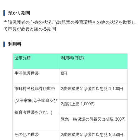
預かり期間
当該保護者の心身の状況,当該児童の養育環境その他の状況を勘案し
て市長が必要と認める期間
利用料
世帯分類
利用料(日額)
生活保護世帯
0円
市町村民税非課税世帯
2歳未満児又は慢性疾患児 1,100円
(父子家庭,母子家庭及び
2歳以上児 1,000円
養育者世帯を含む。)
緊急一時保護の母親又は父親 300円
その他の世帯
2歳未満児又は慢性疾患児 5,350円