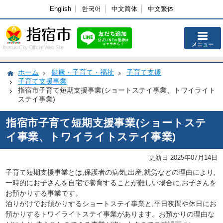
English
한국어
中文简体
中文繁体
メニュー
Ibusuki City Official Web Site
ホーム
健康・子育て・福祉
子育て支援
子育て支援事業
指宿市子育て短期支援事業(ショートステイ事業、トワイライト
ステイ事業)
指宿市子育て短期支援事業(ショートステ
イ事業、トワイライトステイ事業)
更新日 2025年07月14日
子育て短期支援事業とは,保護者の病気,出産,就労などの理由により,
一時的にお子さんを自宅で養育することが難しい場合に,お子さんを
お預かりする事業です。
泊りがけでお預かりするショートステイ事業と,平日夜間や休日にお
預かりするトワイライトステイ事業があります。お預かりの理由な