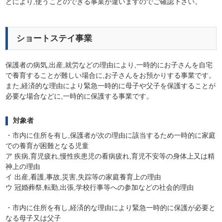
どにより,使うことのできる事業が違いますのでご確認下さい。
ショートステイ事業
保護者の病気,出産,就労などの理由により,一時的にお子さんを自宅
で養育することが難しい場合に,お子さんをお預かりする事業です。
また,経済的な理由により緊急一時的に母子や父子を保護することが
必要な場合などに,一時的に保護する事業です。
対象者
・市内に住所を有し,保護者が次の理由に該当するため一時的に家庭
での養育が困難となる児童
ア 疾病,育児疲れ,慢性疾患児の看病疲れ,育児不安等の身体上又は精
神上の理由
イ 出産,看護,事故,災害,失踪等の家庭養育上の理由
ウ 冠婚葬祭,転勤,出張,学校行事等への参加などの社会的理由
・市内に住所を有し,経済的な理由により緊急一時的に保護が必要と
なる母子又は父子