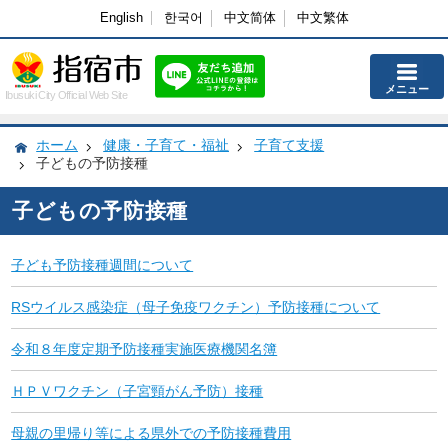
English
한국어
中文简体
中文繁体
メニュー
Ibusuki City Official Web Site
ホーム
健康・子育て・福祉
子育て支援
子どもの予防接種
子どもの予防接種
子ども予防接種週間について
RSウイルス感染症（母子免疫ワクチン）予防接種について
令和８年度定期予防接種実施医療機関名簿
ＨＰＶワクチン（子宮頸がん予防）接種
母親の里帰り等による県外での予防接種費用