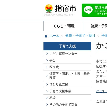
Ibusuki City Official Web Site
くらし・環境
健康・子
ホーム
健康・子育て・福祉
子
か
子育て支援
こども家庭センター
手当
市では
応援す
医療費
また、
保育所・認定こども園・幼稚
スマー
園等
協賛店
ひとり親支援
かごし
子育て支援事業
相談
これま
その他の子育て支援