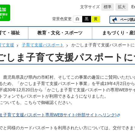
文字サイズ
標準
拡大
E
背景色変更
白
黒
黄
ページ読
育て・福祉
教育・文化・スポーツ
まちづくり・産
育て支援
子育て支援パスポート
かごしま子育て支援パスポートに
ごしま子育て支援パスポートに
、鹿児島県及び県内の市町村、そしてこの事業の趣旨にご賛同いただい
るため、「かごしま子育て支援パスポート事業」を平成19年4月2日か
平成30年12月20日から「かごしま子育て支援パスポートの専用WEB
トフォンでもパスポートが利用できるようになりました。
についても、こちらで御確認ください。
ま子育て支援パスポート専用WEBサイト(外部サイトへリンク)
でと同様のカードパスポートを利用されたい方については、交付できま