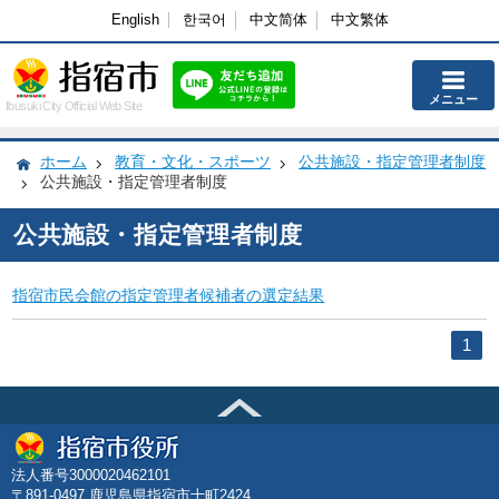
English
한국어
中文简体
中文繁体
メニュー
Ibusuki City Official Web Site
ホーム
教育・文化・スポーツ
公共施設・指定管理者制度
公共施設・指定管理者制度
公共施設・指定管理者制度
指宿市民会館の指定管理者候補者の選定結果
1
法人番号3000020462101
〒891-0497 鹿児島県指宿市十町2424