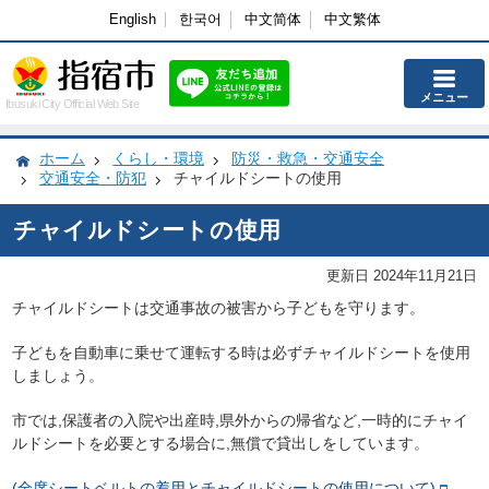
English
한국어
中文简体
中文繁体
メニュー
Ibusuki City Official Web Site
ホーム
くらし・環境
防災・救急・交通安全
交通安全・防犯
チャイルドシートの使用
チャイルドシートの使用
更新日 2024年11月21日
チャイルドシートは交通事故の被害から子どもを守ります。
子どもを自動車に乗せて運転する時は必ずチャイルドシートを使用
しましょう。
市では,保護者の入院や出産時,県外からの帰省など,一時的にチャイ
ルドシートを必要とする場合に,無償で貸出しをしています。
(全席シートベルトの着用とチャイルドシートの使用について)