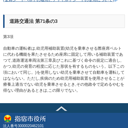
道路交通法 第71条の3
第3項
自動車の運転者は,幼児用補助装置(幼児を乗車させる際座席ベルト
に代わる機能を果たさせるため座席に固定して用いる補助装置であ
つて,道路運送車両法第三章及びこれに基づく命令の規定に適合し,
かつ,幼児の発育の程度に応じた形状を有するものをいう。以下この
項において同じ。)を使用しない幼児を乗車させて自動車を運転して
はならない。ただし,疾病のため幼児用補助装置を使用させることが
療養上適当でない幼児を乗車させるとき,その他政令で定めるやむを
得ない理由があるときは,この限りでない。
法人番号3000020462101