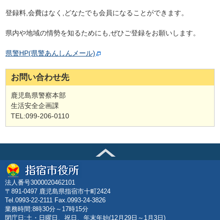
登録料,会費はなく,どなたでも会員になることができます。
県内や地域の情勢
を知るためにも,ぜひご登録をお願いします。
県警HP(県警あんしんメール)
お問い合わせ先
鹿児島県警察本部
生活安全企画課
TEL:099-206-0110
法人番号3000020462101
〒891-0497 鹿児島県指宿市十町2424
Tel.0993-22-2111 Fax.0993-24-3826
業務時間:8時30分～17時15分
閉庁日:土・日曜日、祝日、年末年始(12月29日～1月3日)