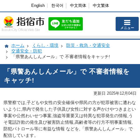
English
한국어
中文简体
中文繁体
メニュー
Ibusuki City Official Web Site
ホーム
くらし・環境
防災・救急・交通安全
交通安全・防犯
「県警あんしんメール」で 不審者情報をキャッチ!
「県警あんしんメール」で 不審者情報を
キャッチ!
更新日 2025年12月04日
県警察
では,
子どもや女性の安全確保や県民の方が犯罪被害に遭わな
いように,県内で発生した子供及び女性に対する声かけやつきまとい
事案や公然わいせつ事案,強盗等重要又は特異な犯罪発生の情報,う
そ電話詐欺の発生及び被害防止情報,高齢者等の行方不明事案情報,
防犯パトロール等に有益な情報 などを,「県警あんしんメール」で
配信しています。