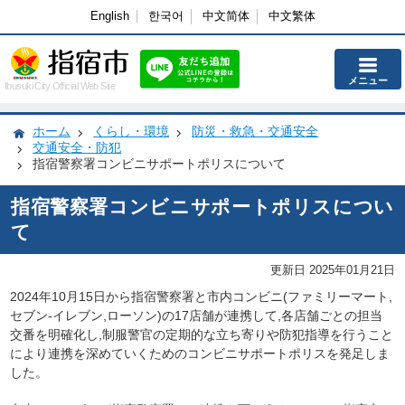
English
한국어
中文简体
中文繁体
メニュー
Ibusuki City Official Web Site
ホーム
くらし・環境
防災・救急・交通安全
交通安全・防犯
指宿警察署コンビニサポートポリスについて
指宿警察署コンビニサポートポリスについ
て
更新日 2025年01月21日
2024年10月15日から指宿警察署と市内コンビニ(ファミリーマート,
セブン-イレブン,ローソン)の17店舗が連携して,各店舗ごとの担当
交番を明確化し,制服警官の定期的な立ち寄りや防犯指導を行うこと
により連携を深めていくためのコンビニサポートポリスを発足しま
した。