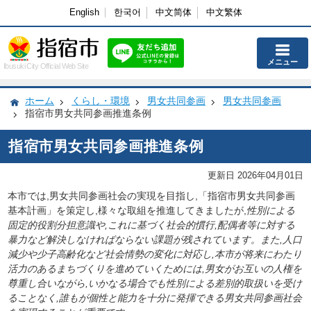
English
한국어
中文简体
中文繁体
メニュー
Ibusuki City Official Web Site
ホーム
くらし・環境
男女共同参画
男女共同参画
指宿市男女共同参画推進条例
指宿市男女共同参画推進条例
更新日 2026年04月01日
本市では,
男女共同参画社会の実現を目指し,「指宿市男女共同参画
基本計画」を策定し,様々な取組を推進してきましたが,
性別による
固定的役割分担意識や,これに基づく社会的慣行,配偶者等に対する
暴力など解決しなければならない課題が残されています。
また,人口
減少や少子高齢化など社会情勢の変化に対応し,本
市が将来にわたり
活力のあるまちづくりを進めていくためには,
男女がお互いの人権を
尊重し合いながら,いかなる場合でも性別による差別的取扱いを受け
ることなく
,誰もが個性と能力を十分に発揮できる男女共同参画社会