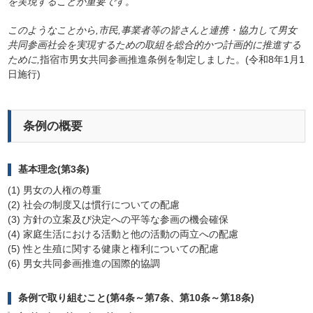
を実現することが重要です
。
このようなことから,
市民,事業者等の皆さんと連携・協力して
男女
共同参画社会を実現するための取組を総合的かつ計画的に推進する
ために,
指宿市男女共同参画推進条例を制定しました。(令和8年1月1
日施行)
条例の概要
基本理念(第3条)
(1) 男女の
人権の尊重
(2) 社会の制度又は慣行についての配慮
(3) 方針の立案及び決定への平等な参画の機会確保
(4) 家庭生活における活動と他の活動の両立への配慮
(5) 性と生殖に関する健康と権利についての配慮
(6) 男女共同参画推進の
国際的協調
条例で取り組むこと(第4条～第7条、第10条～第18条)