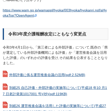
〇WAMNET(ワムネット)
https://www.wam.go.jp/wamappl/hyoka/003hyoka/hyokanri.nsf/aHy
okaTop?OpenAgent
令和3年度介護報酬改定にともなう変更点
令和3年4月1日から,「第三者による外部評価」について,既存の「県
が選定している外部評価機関による評価」か「運営推進会議を活用
した評価」のいずれかの評価を受け,その結果を公表することとなり
ました。
外部評価に係る運営推進会議の活用
(pdf:2.52MB)
別紙25 自己評価・外部評価の実施等について(平成18 年10 月1
7 日老計発第1017001 号)(抄)
(pdf:119KB)
別紙26 運営推進会議を活用した評価の実施等について(平成27