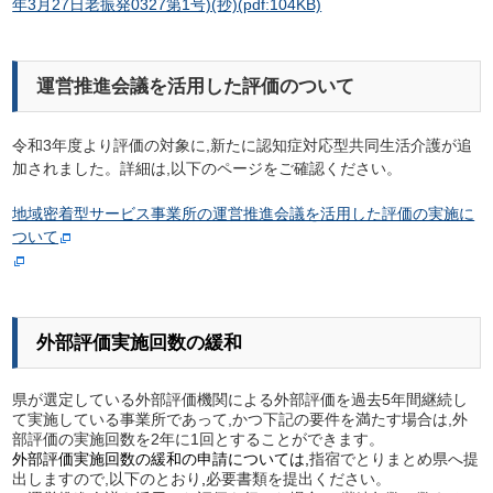
年3月27日老振発0327第1号)(抄)
(pdf:104KB)
運営推進会議を活用した評価のついて
令和3年度より評価の対象に,新たに認知症対応型共同生活介護が追
加されました。詳細は,以下のページをご確認ください。
地域密着型サービス事業所の運営推進会議を活用した評価の実施に
ついて
外部評価実施回数の緩和
県が選定している外部評価機関による外部評価を過去5年間継続し
て実施している事業所であって,かつ下記の要件を満たす場合は,外
部評価の実施回数を2年に1回とすることができます。
外部評価実施回数の緩和の申請については,
指宿でとりまとめ県へ提
出しますので,以下のとおり
,
必要書類を提出ください。