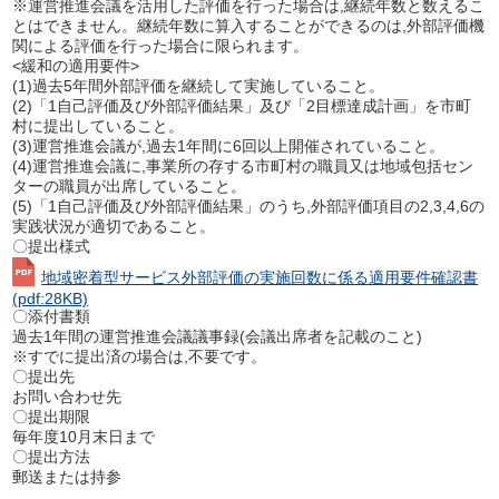
※運営推進会議を活用した評価を行った場合は,継続年数と数えるこ
とはできません。継続年数に算入することができるのは,外部評価機
関による評価を行った場合に限られます。
<緩和の適用要件>
(1)過去5年間外部評価を継続して実施していること。
(2)「1自己評価及び外部評価結果」及び「2目標達成計画」を市町
村に提出していること。
(3)運営推進会議が,過去1年間に6回以上開催されていること。
(4)運営推進会議に,事業所の存する市町村の職員又は地域包括セン
ターの職員が出席していること。
(5)「1自己評価及び外部評価結果」のうち,外部評価項目の2,3,4,6の
実践状況が適切であること。
〇提出様式
地域密着型サービス外部評価の実施回数に係る適用要件確認書
(pdf:28KB)
〇添付書類
過去1年間の運営推進会議議事録(会議出席者を記載のこと)
※すでに提出済の場合は,不要です。
〇提出先
お問い合わせ先
〇提出期限
毎年度10月末日まで
〇提出方法
郵送または持参