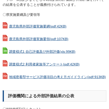
の結果を公表することが義務付けられています。
〇県実施要綱及び要領等
鹿児島県外部評価実施要網
(pdf:42KB)
鹿児島県外部評価実施要領
(pdf:107KB)
調査様式1 自己評価及び外部評価
(xls:99KB)
調査様式2 利用者家族等アンケート
(pdf:42KB)
地域密着型サービス評価項目の考え方ガイドライン
(pdf:913KB)
評価機関による外部評価結果の公表