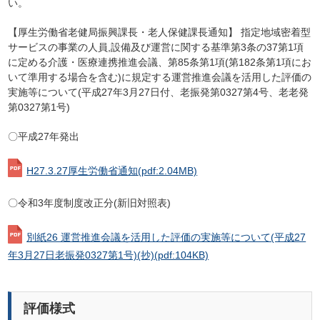
い。
【厚生労働省老健局振興課長・老人保健課長通知】 指定地域密着型
サービスの事業の人員,設備及び運営に関する基準第3条の37第1項
に定める介護・医療連携推進会議、第85条第1項(第182条第1項にお
いて準用する場合を含む)に規定する運営推進会議を活用した評価の
実施等について(平成27年3月27日付、老振発第0327第4号、老老発
第0327第1号)
〇平成27年発出
H27.3.27厚生労働省通知
(pdf:2.04MB)
〇令和3年度制度改正分(新旧対照表)
別紙26 運営推進会議を活用した評価の実施等について(平成27
年3月27日老振発0327第1号)(抄)
(pdf:104KB)
評価様式