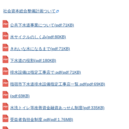
社会資本総合整備計画ついて
公共下水道事業について
(pdf:71KB)
水サイクルのしくみ
(pdf:80KB)
きれいな水になるまで
(pdf:71KB)
下水道の役割
(pdf:180KB)
排水設備は指定工事店で.pdf
(pdf:71KB)
指宿市下水道排水設備指定工事店一覧.pdf
(pdf:69KB)
(pdf:69KB)
水洗トイレ等改善資金融資あっせん制度
(pdf:335KB)
受益者負担金制度.pdf
(pdf:1.76MB)