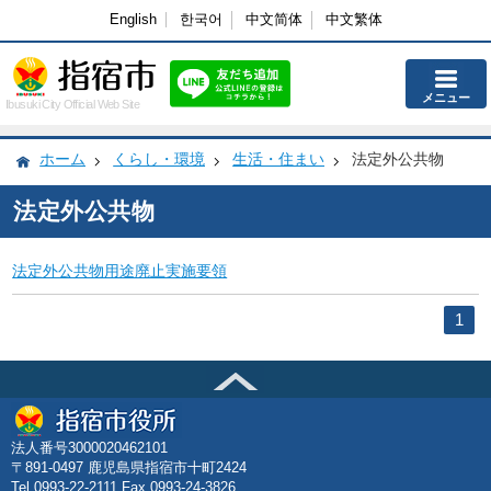
English
한국어
中文简体
中文繁体
メニュー
Ibusuki City Official Web Site
ホーム
くらし・環境
生活・住まい
法定外公共物
法定外公共物
法定外公共物用途廃止実施要領
1
法人番号3000020462101
〒891-0497 鹿児島県指宿市十町2424
Tel.0993-22-2111 Fax.0993-24-3826