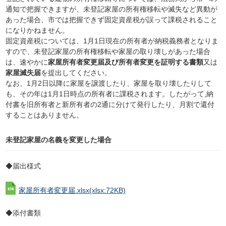
通知で把握できますが、未登記家屋の所有権移転や滅失など異動が
あった場合、市では把握できず固定資産税が誤って課税されること
になりかねません。
固定資産税については、1月1日現在の所有者が納税義務者となりま
すので、未登記家屋の所有権移転や家屋の取り壊しがあった場合
は、速やかに
家屋所有者変更届及び所有者変更を証明する書類
又は
家屋滅失届
を提出してください。
なお、1月2日以降に家屋を譲渡したり、家屋を取り壊したりして
も、その年は1月1日時点の所有者に課税されます。したがって,納
付書を旧所有者と新所有者の2通に分けて発行したり、月割で還付
することはありません。
未登記家屋の名義を変更した場合
◆届出様式
家屋所有者変更届.xlsx
(xlsx:72KB)
◆添付書類