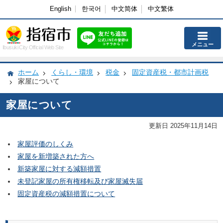
English
한국어
中文简体
中文繁体
メニュー
Ibusuki City Official Web Site
ホーム
くらし・環境
税金
固定資産税・都市計画税
家屋について
家屋について
更新日 2025年11月14日
家屋評価のしくみ
家屋を新増築された方へ
新築家屋に対する減額措置
未登記家屋の所有権移転及び家屋滅失届
固定資産税の減額措置について