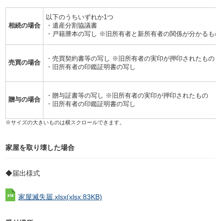
以下のうちいずれか1つ
相続の場合
・遺産分割協議書
・戸籍謄本の写し ※旧所有者と新所有者の関係が分かるも
・売買契約書等の写し ※旧所有者の実印が押印されたもの
売買の場合
・旧所有者の印鑑証明書の写し
・贈与証書等の写し ※旧所有者の実印が押印されたもの
贈与の場合
・旧所有者の印鑑証明書の写し
家屋を取り壊した場合
◆届出様式
家屋滅失届.xlsx
(xlsx:83KB)