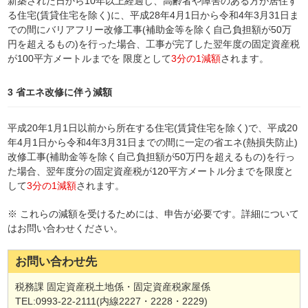
新築された日から10年以上経過し、高齢者や障害のある方が居住す
る住宅(賃貸住宅を除く)に、平成28年4月1日から令和4年3月31日ま
での間にバリアフリー改修工事(補助金等を除く自己負担額が50万
円を超えるもの)を行った場合、工事が完了した翌年度の固定資産税
が100平方メートルまでを 限度として
3分の1減額
されます。
3 省エネ改修に伴う減額
平成20年1月1日以前から所在する住宅(賃貸住宅を除く)で、平成20
年4月1日から令和4年3月31日までの間に一定の省エネ(熱損失防止)
改修工事(補助金等を除く自己負担額が50万円を超えるもの)を行っ
た場合、翌年度分の固定資産税が120平方メートル分までを限度と
して
3分の1減額
されます。
※ これらの減額を受けるためには、申告が必要です。詳細について
はお問い合わせください。
お問い合わせ先
税務課 固定資産税土地係・固定資産税家屋係
TEL:0993-22-2111(内線2227・2228・2229)